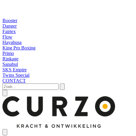
Booster
Danger
Fairtex
Flow
Hayabusa
King Pro Boxing
Primo
Rinkage
Sanabul
SKS Empire
Twins Special
CONTACT