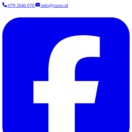
079 2046 070
info@curzo.nl