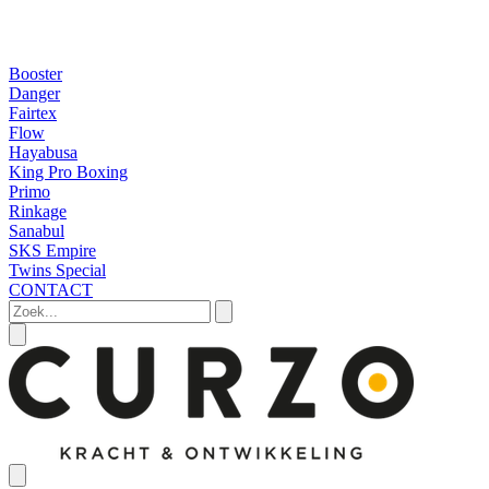
Booster
Danger
Fairtex
Flow
Hayabusa
King Pro Boxing
Primo
Rinkage
Sanabul
SKS Empire
Twins Special
CONTACT