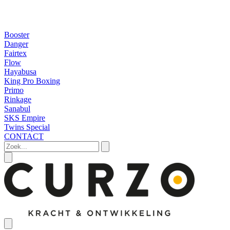
Booster
Danger
Fairtex
Flow
Hayabusa
King Pro Boxing
Primo
Rinkage
Sanabul
SKS Empire
Twins Special
CONTACT