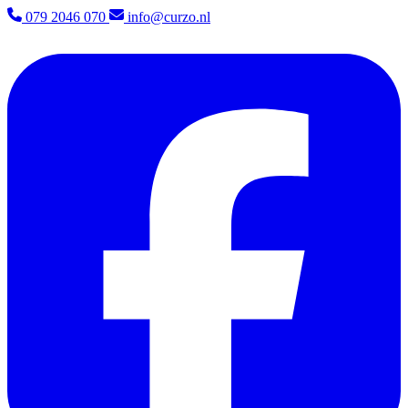
079 2046 070
info@curzo.nl